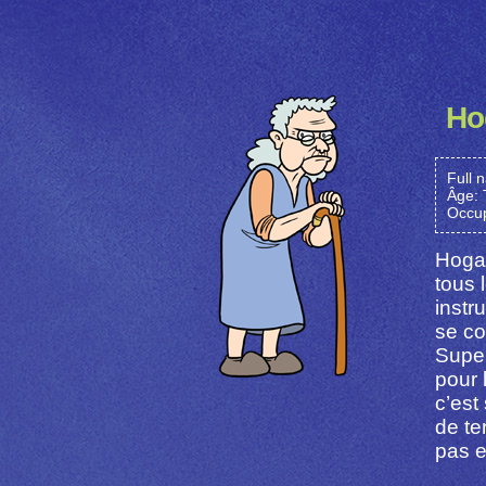
Ho
Full 
Âge: T
Occup
Hogat
tous 
instr
se co
Super
pour 
c’est
de te
pas e