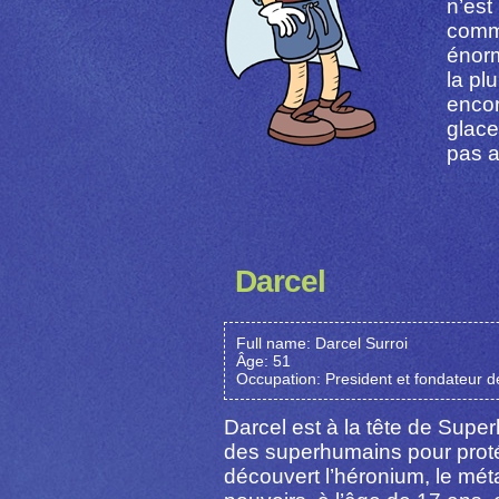
n’est
comme
énorm
la pl
encor
glace
pas a
Darcel
Full name: Darcel Surroi
Âge: 51
Occupation: President et fondateur 
Darcel est à la tête de Supe
des superhumains pour protége
découvert l’héronium, le mé