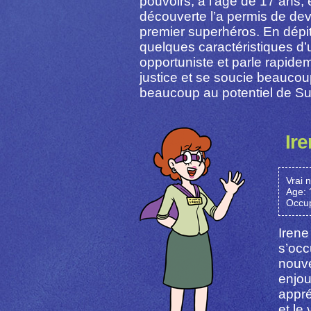
pouvoirs, à l’âge de 17 ans, e
découverte l’a permis de dev
premier superhéros. En dépit
quelques caractéristiques d’u
opportuniste et parle rapidem
justice et se soucie beaucoup
beaucoup au potentiel de Su
Ir
Vrai 
Age: 
Occup
Irene
s’occ
nouve
enjou
appré
et le