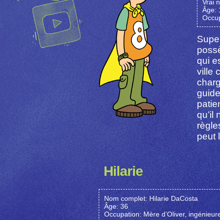
Vrai 
Âge: 
Occup
Super
poss
qui e
ville
charg
guide
patie
qu’il
règle
peut 
Hilarie
Nom complet: Hilarie DaCosta
Âge: 36
Occupation: Mère d’Oliver, ingénieur